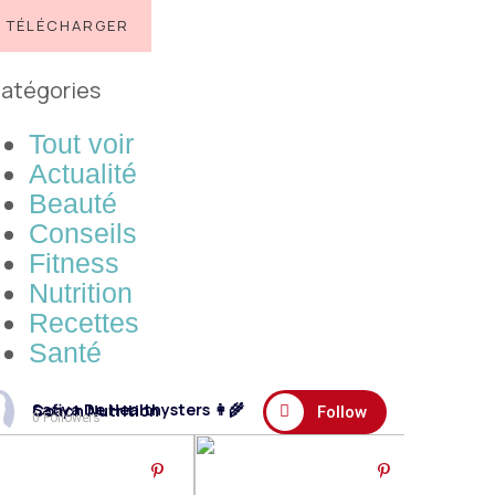
TÉLÉCHARGER
atégories
Tout voir
Actualité
Beauté
Conseils
Fitness
Nutrition
Recettes
Santé
Safiya De Healthysters 👩‍🌾 Coach Nutrition
Follow
0 Followers