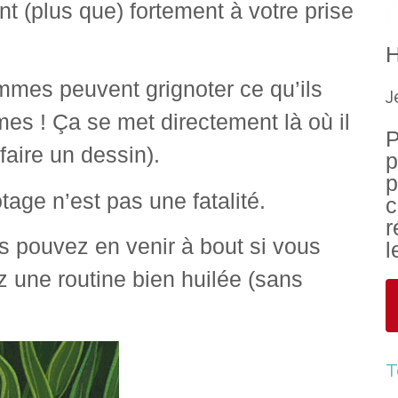
nt (plus que) fortement à votre prise
mmes peuvent grignoter ce qu’ils
J
es ! Ça se met directement là où il
P
faire un dessin).
p
p
tage n’est pas une fatalité.
c
r
s pouvez en venir à bout si vous
l
 une routine bien huilée (sans
T