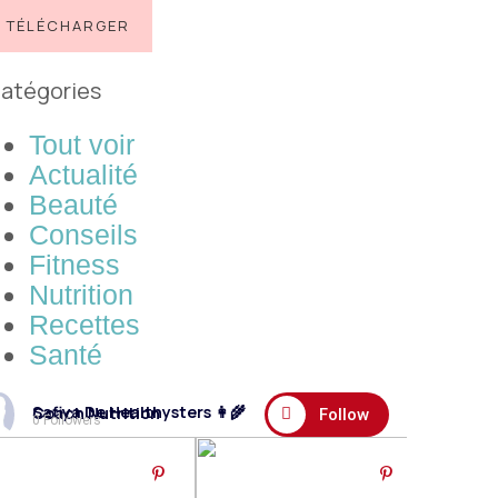
TÉLÉCHARGER
atégories
Tout voir
Actualité
Beauté
Conseils
Fitness
Nutrition
Recettes
Santé
Safiya De Healthysters 👩‍🌾 Coach Nutrition
Follow
0 Followers