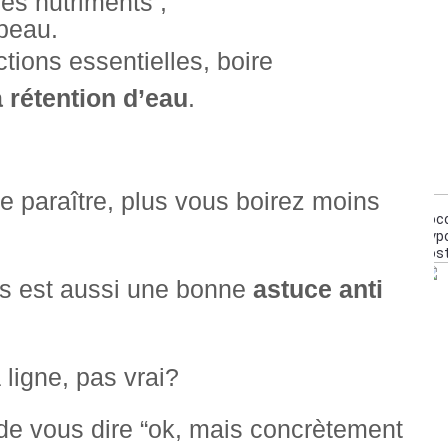
les nutriments ;
 peau.
tions essentielles, boire
a rétention d’eau
.
e paraître, plus vous boirez moins
Coco
Typo
Pos
es est aussi une bonne
astuce anti
 ligne,
pas vrai?
 de vous dire “ok, mais concrètement