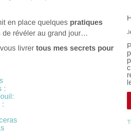
mit en place quelques
pratiques
J
n de révéler au grand jour…
P
 vous livrer
tous mes secrets pour
p
p
c
r
as
l
 :
ouil:
 :
rceras
T
as