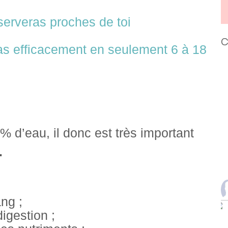
nserveras proches de toi
C
as efficacement en seulement 6 à 18
 d’eau, il donc est très important
.
ng ;
igestion ;